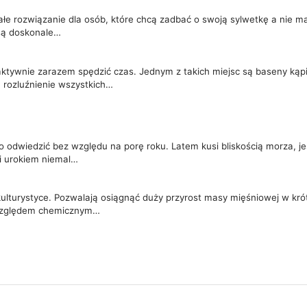
ałe rozwiązanie dla osób, które chcą zadbać o swoją sylwetkę a nie m
 są doskonale…
i aktywnie zarazem spędzić czas. Jednym z takich miejsc są baseny ką
 rozluźnienie wszystkich…
to odwiedzić bez względu na porę roku. Latem kusi bliskością morza, 
si urokiem niemal…
 kulturystyce. Pozwalają osiągnąć duży przyrost masy mięśniowej w kró
 względem chemicznym…