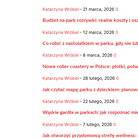
Katarzyna Wróbel
-
21 marca, 2026
0
Budżet na park rozrywki: realne koszty i os
Katarzyna Wróbel
-
12 marca, 2026
0
Co robić z nastolatkiem w parku, gdy nie lu
Katarzyna Wróbel
-
8 marca, 2026
0
Nowe roller coastery w Polsce: plotki, pot
Katarzyna Wróbel
-
28 lutego, 2026
0
Jak czytać mapę parku z dzieckiem: planowan
Katarzyna Wróbel
-
22 lutego, 2026
0
Wąskie gardła w parkach: jak rozpoznać miej
Katarzyna Wróbel
-
7 lutego, 2026
0
Jak stworzyć przydomową strefę wellness: 