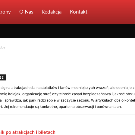
trony
O Nas
Redakcja
Kontakt
óbel
ZE
się na atrakcjach dla nastolatków i fanów mocniejszych wrażeń, ale ocenia je z
nomię kolejek, organizację stref, czytelność zasad bezpieczeństwa i jakość obsł
a i sprawdza, jak park radzi sobie w szczycie sezonu. W artykułach dba o konte
. Jej rekomendacje są konkretne, oparte na obserwacji i porównaniach.
k po atrakcjach i biletach