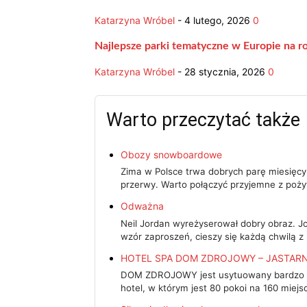
Katarzyna Wróbel
-
4 lutego, 2026
0
Najlepsze parki tematyczne w Europie na r
Katarzyna Wróbel
-
28 stycznia, 2026
0
Warto przeczytać także
Obozy snowboardowe
Zima w Polsce trwa dobrych parę miesięcy
przerwy. Warto połączyć przyjemne z poży
Odważna
Neil Jordan wyreżyserował dobry obraz. Jo
wzór zaproszeń, cieszy się każdą chwilą z
HOTEL SPA DOM ZDROJOWY – JASTARN
DOM ZDROJOWY jest usytuowany bardzo bl
hotel, w którym jest 80 pokoi na 160 miejs