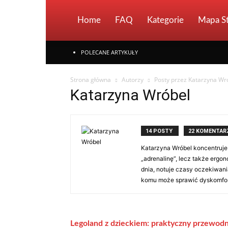
Home
FAQ
Kategorie
Mapa S
POLECANE ARTYKUŁY
Strona główna
Autorzy
Posty przez Katarzyna Wr
Katarzyna Wróbel
14 POSTY
22 KOMENTAR
Katarzyna Wróbel koncentruje 
„adrenalinę”, lecz także ergo
dnia, notuje czasy oczekiwani
komu może sprawić dyskomfort
Legoland z dzieckiem: praktyczny przewodni