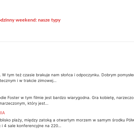
odzinny weekend: nasze typy
. W tym też czasie brakuje nam słońca i odpoczynku. Dobrym pomysłe
tecznym i w trakcie zimowej…
die Foster w tym filmie jest bardzo wiarygodna. Gra kobietę, narzecz
 narzeczonym, który jest…
IA
isko plaży, między zatoką a otwartym morzem w samym środku Półwy
c i 4 sale konferencyjne na 220…